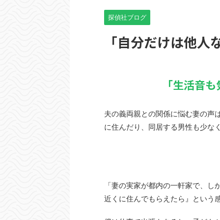
探偵社ブログ
「自分だけは他人
「生活音も
夫の義両親との関係に悩む妻の声
に住んだり、同居する男性も少な
「妻の実家が都内の一軒家で、し
近くに住んでもらえたら』という