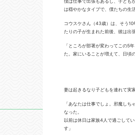
僕は仕事で出張もあるし、子ども
は穏やかなタイプで、僕たちの生
コウスケさん（43歳）は、そう1
たりの子が生まれた前後、彼は出
「ところが部署が変わってこの5
た。家にいることが増えて、日頃
妻は起きるなり子どもを連れて実
「あなたは仕事でしょ。邪魔しち
なった。
以前は休日は家族4人で過ごして
す」