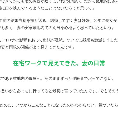
ができてからも妻の両親が近くにいれば心強い。だから敷地内に家
活に口を挟んでくるようなことはないだろうと思って」
0年前の結婚当初を振り返る。結婚してすぐ妻は妊娠、翌年に長女が
張も多く、妻の実家敷地内での別居を心地よく思っていたという。
年、コロナの影響もあって出張が激減、ついでに残業も激減しまし
の妻と両親の関係がよく見えてきたんです」
在宅ワークで見えてきた、妻の日常
家である敷地内の母屋へ。そのままずっと夕飯まで戻ってこない。
ゃ悪いからあっちに行ってると最初は言っていたんです。でもその
いたのに、いつからこんなことになったのかわからない。気づいた