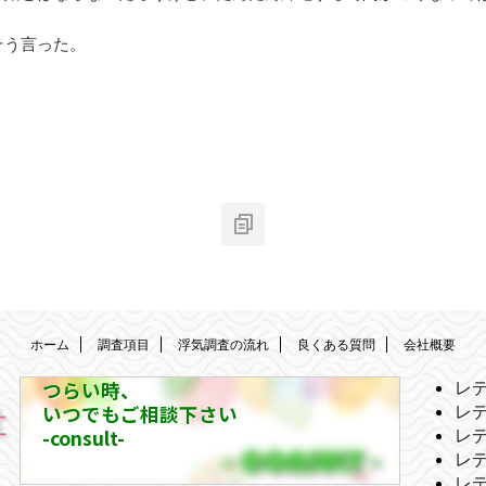
そう言った。
ホーム
調査項目
浮気調査の流れ
良くある質問
会社概要
つらい時、
レ
いつでもご相談下さい
レ
-consult-
レ
レ
レ