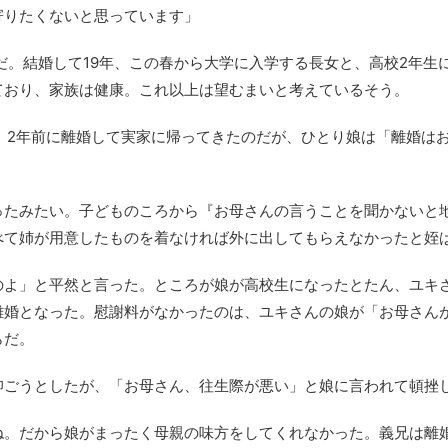
寄りたくないと思っています」
だ。結婚して19年、この春から大学に入学する長女と、高校2年生
ており、家族は健康。これ以上は望むまいと考えているそう。
。2年前に離婚して実家に帰ってきたのだが、ひとり娘は「離婚は
ったみたい。子どものころから『お母さんの言うことを聞かないと
べて姉が用意したものを着なければ外に出してもらえなかったと姪
のよ」と平然と言った。ところが娘が高校生になったとたん、ユキ
離婚となった。慰謝料がなかったのは、ユキさんの娘が「お母さん
らだ。
仰ごうとしたが、「お母さん、往生際が悪い」と娘に言われて頓挫
ね。だから娘がまったく母親の味方をしてくれなかった。義兄は離