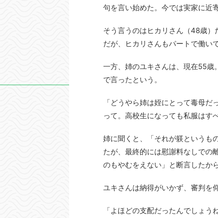
句を言い始めた。今では実家に近
そう言うのはヒカリさん（48歳）
だが、ヒカリさんもパートで働い
一方、姉のユキさんは、現在55歳
で言ったという。
「どうやら姉は姪にとって毒母だ
って。高校生になっても私服はす
姉に聞くと、「それが躾というも
たが、最終的には慰謝料なしでの
のもやむをえない」と断言したか
ユキさんは納得がいかず、審判を
「よほどの支配だったんでしょう